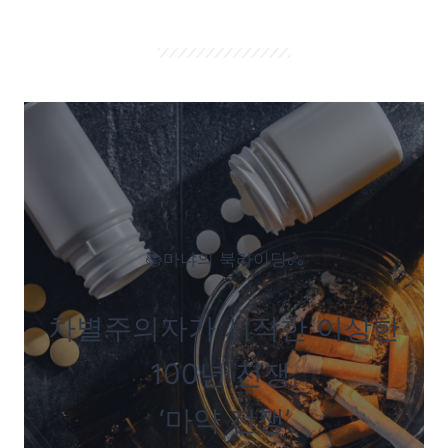
📚마냐의 북라이딩🚴
차별주의자가 시작한 이상한
100년 전쟁,
‘마약 전쟁’