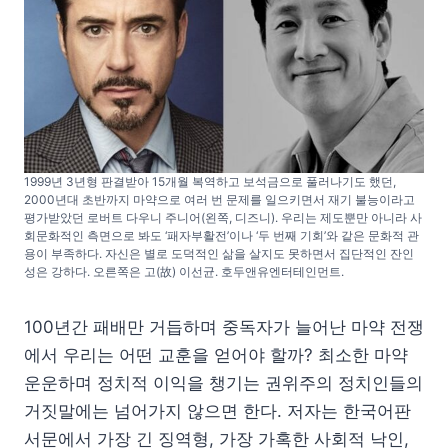
1999년 3년형 판결받아 15개월 복역하고 보석금으로 풀러나기도 했던,
2000년대 초반까지 마약으로 여러 번 문제를 일으키면서 재기 불능이라고
평가받았던 로버트 다우니 주니어(왼쪽, 디즈니). 우리는 제도뿐만 아니라 사
회문화적인 측면으로 봐도 ‘패자부활전’이나 ‘두 번째 기회’와 같은 문화적 관
용이 부족하다. 자신은 별로 도덕적인 삶을 살지도 못하면서 집단적인 잔인
성은 강하다. 오른쪽은 고(故) 이선균. 호두앤유엔터테인먼트.
100년간 패배만 거듭하며 중독자가 늘어난 마약 전쟁
에서 우리는 어떤 교훈을 얻어야 할까? 최소한 마약
운운하며 정치적 이익을 챙기는 권위주의 정치인들의
거짓말에는 넘어가지 않으면 한다. 저자는 한국어판
서문에서 가장 긴 징역형, 가장 가혹한 사회적 낙인,