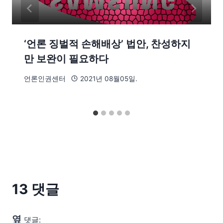
‘언론 징벌적 손해배상’ 법안, 찬성하지
만 보완이 필요하다
언론인권센터
2021년 08월05일.
13 댓글
옆
댓글: