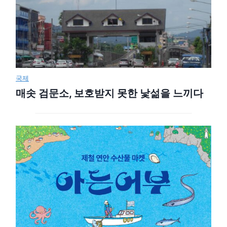
국제
매솟 검문소, 보호받지 못한 낯섦을 느끼다