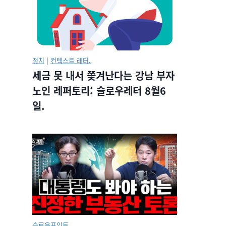
정치
|
컨텍스트 레터.
세금 못 내서 쫓겨난다는 강남 부자
노인 레퍼토리: 슬로우레터 8월6
일.
슬로우포인트