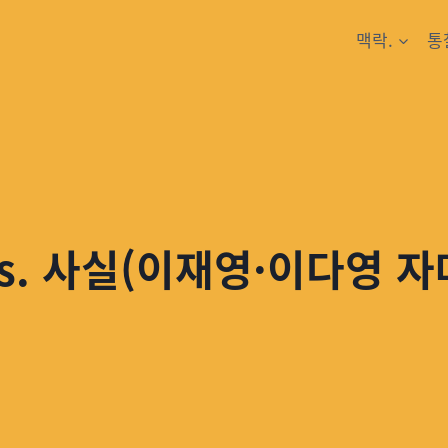
맥락.
통
vs. 사실(이재영·이다영 자