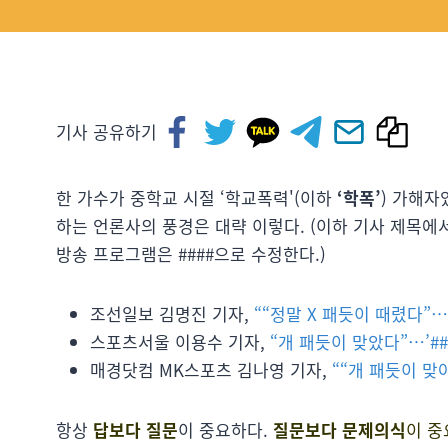
기사 공유하기
한 가수가 중학교 시절 ‘학교폭력'(이하
‘학폭’
) 가해자
하는 언론사의 풍경은 대략 이렇다. (이하 기사 제목에
방송 프로그램은 ####으로 수정한다.)
조선일보 김명진 기자,
““정말 X 패듯이 때렸다”…
스포츠서울 이용수 기자,
“개 패듯이 맞았다”…’##
매경닷컴 MK스포츠 김나영 기자,
““개 패듯이 맞
항상
답보다 질문
이 중요하다.
질문보다 문제의식
이 중