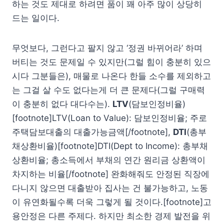
하는 것도 제대로 하려면 품이 꽤 아주 많이 상당히
드는 일이다.
무엇보다, 그런다고 팔지 않고 ‘정권 바뀌어라’ 하며
버티는 것도 문제일 수 있지만(그럴 힘이 충분히 있으
시다 그분들은), 매물로 나온다 한들 소수를 제외하고
는 그걸 살 수도 없다는게 더 큰 문제다(그럴 구매력
이 충분히 없다 대다수는).
LTV
(담보인정비율)
[footnote]LTV(Loan to Value): 담보인정비율; 주로
주택담보대출의 대출가능금액[/footnote],
DTI
(총부
채상환비율)[footnote]DTI(Dept to Income): 총부채
상환비율; 총소득에서 부채의 연간 원리금 상환액이
차지하는 비율[/footnote] 완화해줘도 안정된 직장에
다니지 않으면 대출받아 집사는 건 불가능하고, 노동
이 유연화될수록 더욱 그렇게 될 것이다.[footnote]고
용안정은 다른 주제다. 하지만 최소한 경제 발전을 위