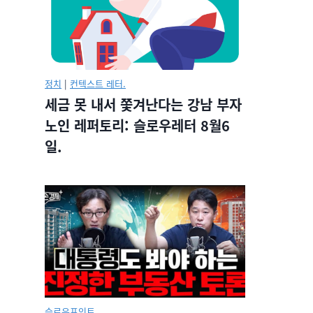
정치
|
컨텍스트 레터.
세금 못 내서 쫓겨난다는 강남 부자
노인 레퍼토리: 슬로우레터 8월6
일.
슬로우포인트