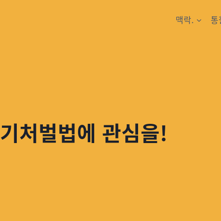
맥락.
통
중기처벌법에 관심을!