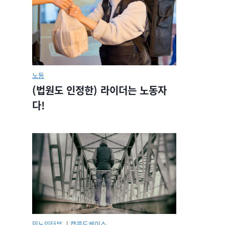
노동
(법원도 인정한) 라이더는 노동자
다!
민노인터뷰.
|
캡콜드케이스.