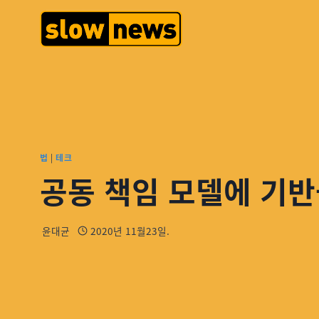
법
|
테크
공동 책임 모델에 기반
윤대균
2020년 11월23일.