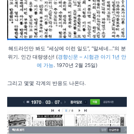
헤드라인만 봐도 “세상에 이런 일도”, “말세네…”의 분
위기. 인간 대량생산! (
경향신문 – 시험관 아기 1년 안
에 가능
. 1970년 2월 25일)
그리고 몇몇 각계의 반응도 나온다.