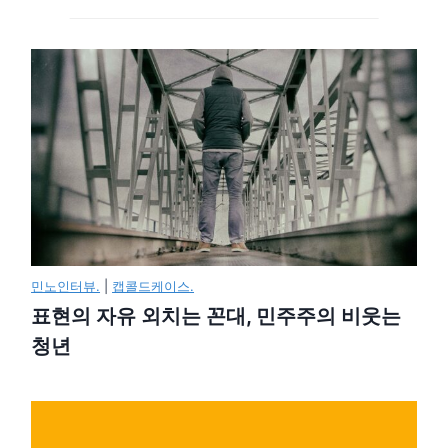
민노인터뷰.
|
캡콜드케이스.
표현의 자유 외치는 꼰대, 민주주의 비웃는
청년