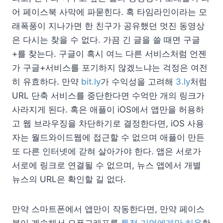
어 페이스북 사막에 파묻힌다. 혹 타임라인이라는 모
래폭풍이 지나가면 한 친구가 공유했던 멋진 동영상
은 다시는 찾을 수 없다. 가끔 긴 글을 쓸 때면 구글
+를 찾는다. 구글이 혹시 여느 다른 서비스처럼 언젠
가 구글+서비스를 포기하지 않겠느냐는 걱정은 여전
히 유효하다. 만약
bit.ly
가 수익성을 고려해
3.ly
처럼
URL 단축 서비스를 중단한다면 수억만 개의 링크가
사라지게 된다. 혹은 애플이 iOS에서 앱만을 허용하
고 웹 브라우징을 차단하기로 결정한다면, iOS 사용
자는 월드와이드웹에 접근할 수 없으며 애플이 만든
또 다른 인터넷에 갇혀 살아가야 한다. 앱은 서로가
서로에 링크로 연결될 수 없으며, 뉴스 앱에서 개별
뉴스의 URL은 확인할 길 없다.
만약 스마트폰에서 앱만이 작동한다면, 만약 페이스
북이 계속해서 오픈그래프를
특정 기업에게만 허용
한