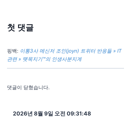
첫 댓글
핑백:
이통3사 메신저 조인(joyn) 트위터 반응들 » IT
관련 » 뗏목지기™의 인생사분지계
댓글이 닫혔습니다.
2026년 8월 9일 오전 09:31:49