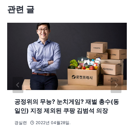
관련 글
공정위의 무능? 눈치게임? 재벌 총수(동
일인) 지정 제외된 쿠팡 김범석 의장
경실련
2022년 04월28일.