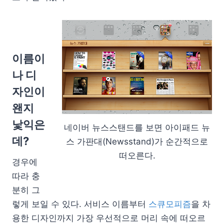
이름이
나 디
자인이
왠지
낯익은
네이버 뉴스스탠드를 보면 아이패드 뉴
데?
스 가판대(Newsstand)가 순간적으로
떠오른다.
경우에
따라 충
분히 그
렇게 보일 수 있다. 서비스 이름부터
스큐모피즘
을 차
용한 디자인까지 가장 우선적으로 머리 속에 떠오르