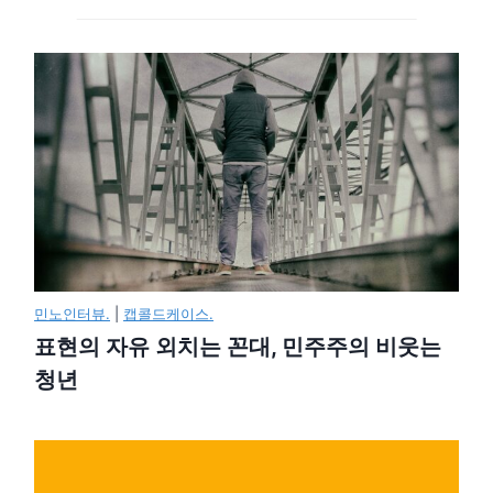
민노인터뷰.
|
캡콜드케이스.
표현의 자유 외치는 꼰대, 민주주의 비웃는
청년