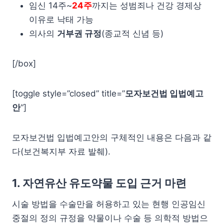
임신 14주~
24주
까지는 성범죄나 건강 경제상
이유로 낙태 가능
의사의
거부권 규정
(종교적 신념 등)
[/box]
[toggle style=”closed” title=”
모자보건법 입법예고
안
“]
모자보건법 입법예고안의 구체적인 내용은 다음과 같
다(보건복지부 자료 발췌).
1. 자연유산 유도약물 도입 근거 마련
시술 방법을 수술만을 허용하고 있는 현행 인공임신
중절의 정의 규정을 약물이나 수술 등 의학적 방법으