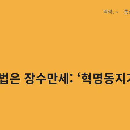
맥락.
통
은 장수만세: ‘혁명동지가’