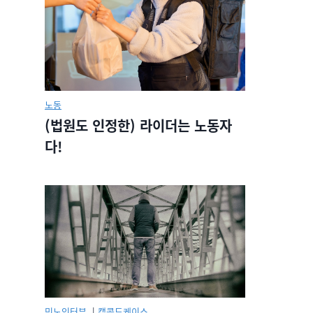
노동
(법원도 인정한) 라이더는 노동자
다!
민노인터뷰.
|
캡콜드케이스.