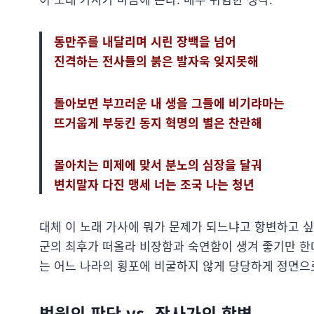
동만주를 내달리며 시린 장백을 넘어
진격하는 전사들의 붉은 발자욱 잊지못해
돌아보면 부끄러운 내 생을 그들에 비기랴마는
뜨거웁게 부둥킨 동지 혁명의 별은 찬란해
몰아치는 미제에 맞서 분노의 심장을 달궈
변치말자 다진 맹세 너는 조국 나는 청년
대체 이 노래 가사에 뭐가 문제가 되느냐고 항변하고 
군의 최후가 떠올라 비장함과 숙연함이 생겨 좋기만 한
는 어느 나라의 횡포에 비굴하지 않게 당당하게 정면으로
법원의 판단 vs. 작사가의 항변