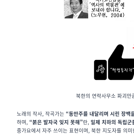
북한의 연락사무소 파괴만
노래의 작사, 작곡가는
“동만주를 내달리며 시린 장백을
하며,
“붉은 발자국 잊지 못해”
란,
일제 치하의 독립군
중가요에서 자주 쓰이는 표현이며, 북한 지도자를 의미