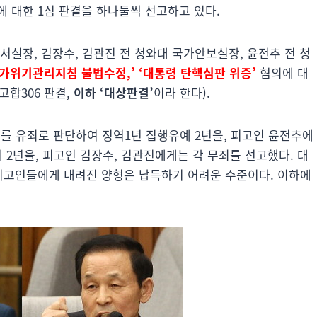
 대한 1심 판결을 하나둘씩 선고하고 있다.
서실장, 김장수, 김관진 전 청와대 국가안보실장, 윤전추 전 청
국가위기관리지침 불법수정,’ ‘대통령 탄핵심판 위증’
혐의에 대
8고합306 판결,
이하 ‘대상판결’
이라 한다).
 유죄로 판단하여 징역1년 집행유예 2년을, 피고인 윤전추에
 2년을, 피고인 김장수, 김관진에게는 각 무죄를 선고했다. 대
 피고인들에게 내려진 양형은 납득하기 어려운 수준이다. 이하에