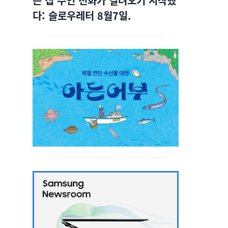
는 집 주인 전화가 걸려오기 시작했
다: 슬로우레터 8월7일.