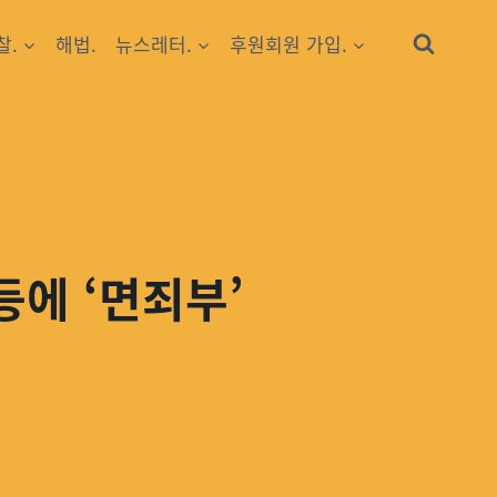
찰.
해법.
뉴스레터.
후원회원 가입.
등에 ‘면죄부’