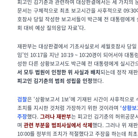
피고인 김기춘과 관련하여 대상판결에서는 세 가지의 문
문서는 구체적으로 최초 보고시간을 사후적으로 09:30에
호참사 당일 작성한 보고서들이 박근혜 전 대통령에게 
회 대비 예상 질의응답 자료’다.
재판부는 대상판결에서 기초사실로서 세월호참사 당일 대
임’인 10:17을 지난 10:19 ~ 10:20경이 되어서
성한 다른 상황보고서도 박근혜 전 대통령에게 실시간
서 모두 법원이 인정한 위 사실과 배치
되는데 정작 재
피고인 김기춘의 범죄 성립을 인정
했다.
검찰
은 ‘상황보고서 1보’에 기재된 시간이 사후적으로 
조치를 지시한 것처럼 가장하기 위한 것이라며
‘상황보
주장
했다.
그러나 재판부
는 피고인 김기춘의 허위공문서
며
관련 부분을 범죄사실에서 삭제
했다. 그러나 위 재
10:00를 정부의 조치가 적절했다고 주장을 하는데 