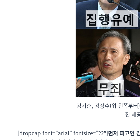
김기춘, 김장수(위 왼쪽부터)
진 제
[dropcap font=”arial” fontsize=”22″]
먼저 피고인 