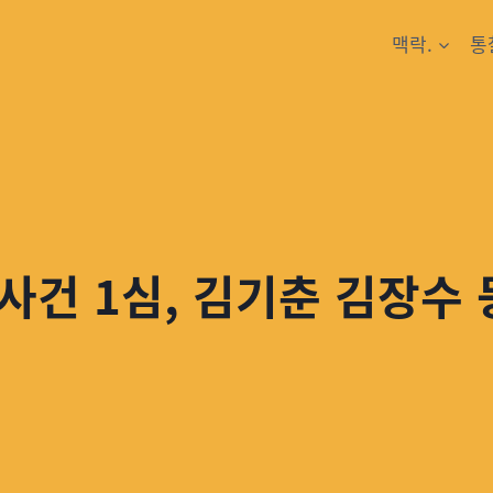
맥락.
통
사건 1심, 김기춘 김장수 