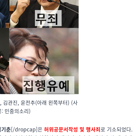
, 김관진, 윤전추(아래 왼쪽부터) (사
공: 민중의소리)
김기춘
[/dropcap]은
허위공문서작성 및 행사죄
로 기소되었다.