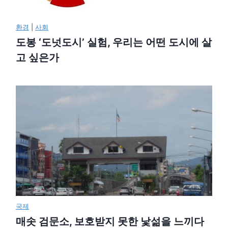
환경
|
사회
도봉 ‘도넛도시’ 실험, 우리는 어떤 도시에 살
고 싶은가
국제
매솟 검문소, 보호받지 못한 낯섦을 느끼다