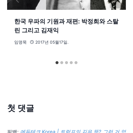
한국 우파의 기원과 재편: 박정희와 스탈
린 그리고 김재익
임명묵
2017년 05월17일.
첫 댓글
핑백:
에듀테크 Korea | 트럼프의 깊은 뜻? 그런 거 없