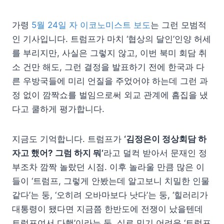
가령
5월 24일 자 이코노미스트 보도
는 그런 모범적
인 기사입니다. 트럼프가 마치 ‘협상의 달인’인양 허세
를 부리지만, 사실은 그렇지 않고, 이번 북미 회담 취
소 건만 해도, 그런 결정을 발표하기 전에 한국과 다
른 우방국들에 미리 언질을 주었어야 하는데 그런 과
정 없이 깜짝쇼를 벌임으로써 외교 관계에 흠집을 냈
다고 쿨하게 평가합니다.
지금도 기억합니다. 트럼프가
‘김정은이 정상회담 하
자고 했어? 그럼 하지 뭐’
라고 덜컥 받아서 문재인 정
부조차 깜짝 놀랐던 시점. 이후 놀라울 만큼 많은 이
들이 ‘트럼프, 그렇게 안봤는데 알고보니 치밀한 인물
같다’는 둥, ‘오히려 오바마보다 낫다’는 둥, ‘힐러리가
대통령이 됐다면 지금쯤 한반도에 전쟁이 났을텐데
트럼프여서 다행’이라는 둥, 실로 믿기 어려운 ‘트럼프