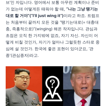
브’인 자입니다. 영어에서 보통 아무런 계획이나 준비
가 없는데 어떻게든 때워야 할 때,
“나는 그냥 땡기는
대로 할 거야”(“I’ll just wing it”)
이라고 하죠. 트럼프
는 처음부터 끝까지 모든 것을 “땡기는대로(= 대충대
충, 즉흥적으로)”(winging) 해온 작자입니다. 관심과
초점은 오직 한 가지밖에 없죠, 자기 자신. 자신이 어
떻게 비칠 것인가, 자기가 얼마나 그럴듯한 스타로 중
심에 설 것인가. 한국에 좋은 표현이 있더군요, ‘관
종'(관심종자)라고.