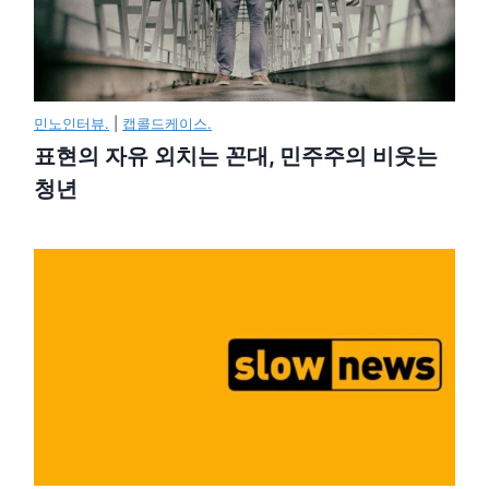
민노인터뷰.
|
캡콜드케이스.
표현의 자유 외치는 꼰대, 민주주의 비웃는
청년