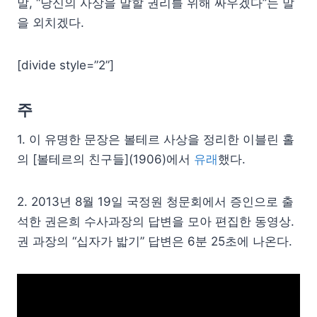
말, “당신의 사상을 말할 권리를 위해 싸우겠다”는 말
을 외치겠다.
[divide style=”2”]
주
1. 이 유명한 문장은 볼테르 사상을 정리한 이블린 홀
의 [볼테르의 친구들](1906)에서
유래
했다.
2. 2013년 8월 19일 국정원 청문회에서 증인으로 출
석한 권은희 수사과장의 답변을 모아 편집한 동영상.
권 과장의 “십자가 밟기” 답변은 6분 25초에 나온다.