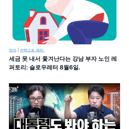
정치
|
컨텍스트 레터.
세금 못 내서 쫓겨난다는 강남 부자 노인 레
퍼토리: 슬로우레터 8월6일.