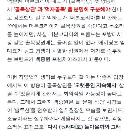
백종원 ‘더본코리아 대표’가 [골목식당] 첫 방송에
서
‘골목상권’ 과 ‘먹자골목’ 을 분명히 구분해야
한다
고 강조했던 걸 기억하는가. 더본코리아를 비판하는
쪽에서는 더본코리아가 골목상권을 죽인다고 목소리
를 높이지만, 사실 더본코리아의 브랜드는 포방터시
장 같은 골목상권에는 들어갈 일이 없다. 애시당초 임
대료가 높고 경쟁이 치열한 상권에서 저가로 승부하
는 브랜드가 백종원 프랜차이즈이기 때문이다.
이런 자영업의 생리를 누구보다 잘 아는 백종원 입장
에서도 이 방송이 골목상권을
‘오랫동안 지속해서’
살
릴 수 있을지에 관해서는 회의적일 가능성이 높다고
본다. 그래서 그런지 백종원은 늘 ‘문제 식당’ 사장들
이 ‘솔루션’을 전수받아 일취월장한 모습을 보면서도,
조금이라도 실수하거나 게을러지는 것 같으면, 걱정
스러운 표정으로
“다시 (원래대로) 돌아올까봐 그래