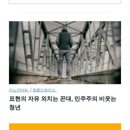
민노인터뷰.
|
캡콜드케이스.
표현의 자유 외치는 꼰대, 민주주의 비웃는
청년