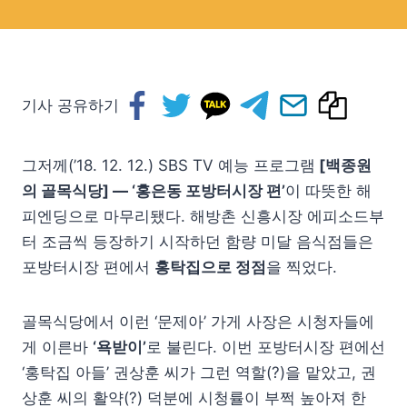
기사 공유하기
그저께(’18. 12. 12.) SBS TV 예능 프로그램
[백종원
의 골목식당] — ‘홍은동 포방터시장 편’
이 따뜻한 해
피엔딩으로 마무리됐다. 해방촌 신흥시장 에피소드부
터 조금씩 등장하기 시작하던 함량 미달 음식점들은
포방터시장 편에서
홍탁집으로 정점
을 찍었다.
골목식당에서 이런 ‘문제아’ 가게 사장은 시청자들에
게 이른바
‘욕받이’
로 불린다. 이번 포방터시장 편에선
‘홍탁집 아들’ 권상훈 씨가 그런 역할(?)을 맡았고, 권
상훈 씨의 활약(?) 덕분에 시청률이 부쩍 높아져 한