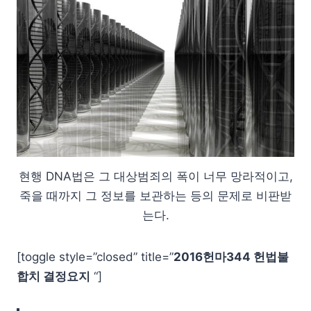
현행 DNA법은 그 대상범죄의 폭이 너무 망라적이고,
죽을 때까지 그 정보를 보관하는 등의 문제로 비판받
는다.
[toggle style=”closed” title=”
2016헌마344 헌법불
합치 결정요지
“]