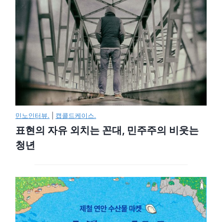
민노인터뷰.
|
캡콜드케이스.
표현의 자유 외치는 꼰대, 민주주의 비웃는
청년