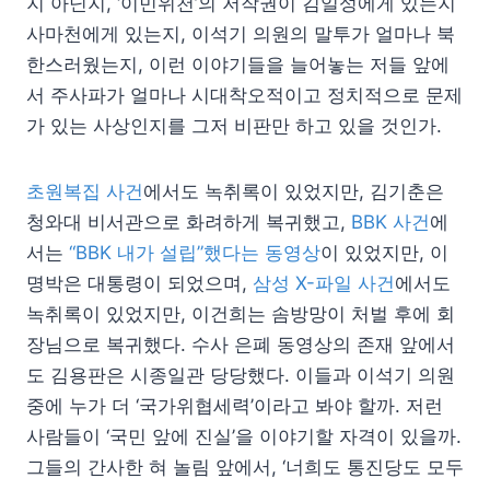
지 아닌지, ‘이민위천’의 저작권이 김일성에게 있는지
사마천에게 있는지, 이석기 의원의 말투가 얼마나 북
한스러웠는지, 이런 이야기들을 늘어놓는 저들 앞에
서 주사파가 얼마나 시대착오적이고 정치적으로 문제
가 있는 사상인지를 그저 비판만 하고 있을 것인가.
초원복집 사건
에서도 녹취록이 있었지만, 김기춘은
청와대 비서관으로 화려하게 복귀했고,
BBK 사건
에
서는
“BBK 내가 설립”했다는 동영상
이 있었지만, 이
명박은 대통령이 되었으며,
삼성 X-파일 사건
에서도
녹취록이 있었지만, 이건희는 솜방망이 처벌 후에 회
장님으로 복귀했다. 수사 은폐 동영상의 존재 앞에서
도 김용판은 시종일관 당당했다. 이들과 이석기 의원
중에 누가 더 ‘국가위협세력’이라고 봐야 할까. 저런
사람들이 ‘국민 앞에 진실’을 이야기할 자격이 있을까.
그들의 간사한 혀 놀림 앞에서, ‘너희도 통진당도 모두