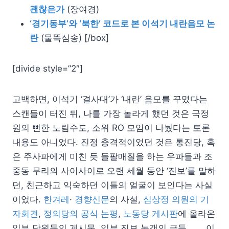
괜찮은가
(장여경)
‘경기동부’와 ‘북한’ 코드로 본 이석기 내란음모 논
란
(물뚝심송) [/box]
[divide style=”2″]
고백하면, 이석기 ‘결사대’가 ‘내란’ 음모를 꾸몄다는
스캔들이 터진 뒤, 나를 가장 놀라게 했던 것은 국정
원의 뻔한 노림수도, 소위 RO 모임이 나눴다는 토론
내용도 아니었다. 진정 충격적이었던 것은 통진당, 혹
은 주사파에게 미친 듯 돌팔매질을 하는 우파들과 조
중동 무리의 사이사이로 오랜 세월 동안 ‘진보’를 말하
던, 친근하고 익숙하던 이들의 얼굴이 보인다는 사실
이었다.
한겨레
·
경향신문
의 사설,
심상정 의원의 기
자회견
,
정의당의 공식 논평
,
노동당 게시판
에 올라온
일부 당원들의 게시물, 일부 진보 논객의 글들……. 이