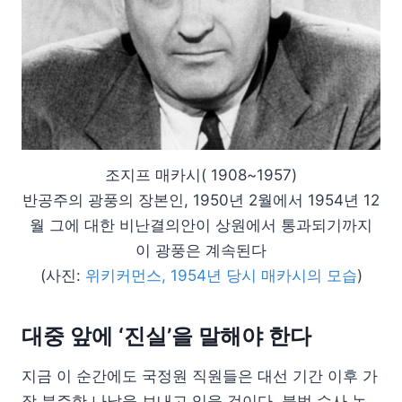
조지프 매카시( 1908~1957)
반공주의 광풍의 장본인, 1950년 2월에서 1954년 12
월 그에 대한 비난결의안이 상원에서 통과되기까지
이 광풍은 계속된다
(사진:
위키커먼스, 1954년 당시 매카시의 모습
)
대중 앞에 ‘진실’을 말해야 한다
지금 이 순간에도 국정원 직원들은 대선 기간 이후 가
장 분주한 나날을 보내고 있을 것이다. 불법 수사 논