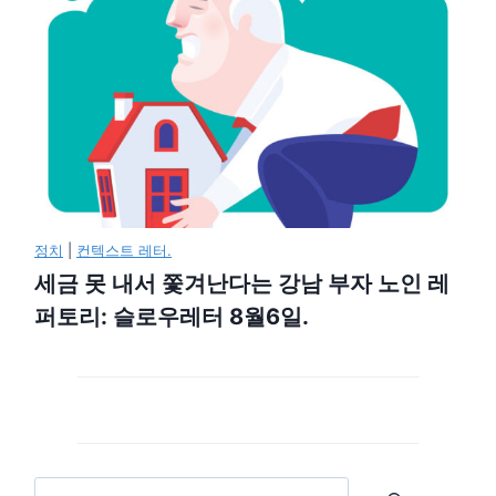
정치
|
컨텍스트 레터.
세금 못 내서 쫓겨난다는 강남 부자 노인 레
퍼토리: 슬로우레터 8월6일.