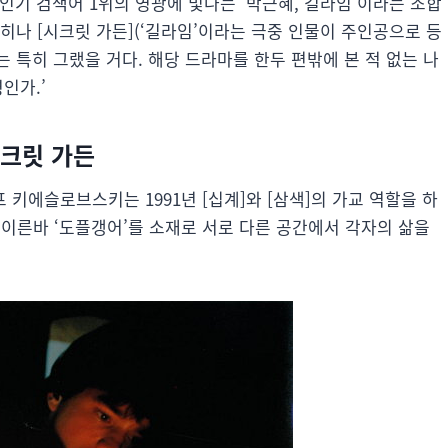
 인기 검색어 1위의 영광에 빛나는 ‘박근혜, 길라임’이라는 조합
히나 [시크릿 가든](‘길라임’이라는 극중 인물이 주인공으로 등
 특히 그랬을 거다. 해당 드라마를 한두 편밖에 본 적 없는 나
인가.’
시크릿 가든
 키에슬로브스키는 1991년 [십계]와 [삼색]의 가교 역할을 하
는 이른바 ‘도플갱어’를 소재로 서로 다른 공간에서 각자의 삶을