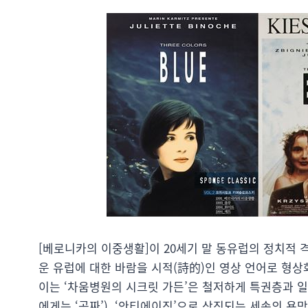
[베로니카의 이중생활]이 20세기 말 동유럽의 정치적 
운 유럽에 대한 바람을 시적(詩的)인 영상 언어로 형
이는 ‘차움병원의 시크릿 가든’은 철저하게 특권층과 일
에게는 ‘공짜’), ‘안티에이징’으로 상징되는 세속의 욕