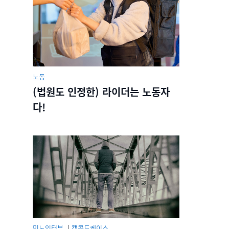
노동
(법원도 인정한) 라이더는 노동자
다!
민노인터뷰.
|
캡콜드케이스.