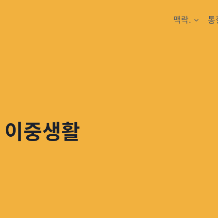
맥락.
통
의 이중생활