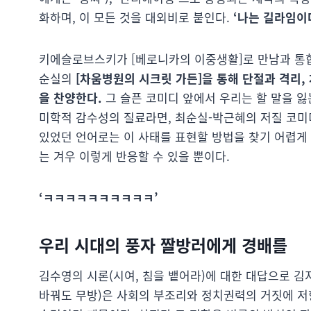
화하며, 이 모든 것을 대외비로 붙인다.
‘나는 길라임이다
키에슬로브스키가 [베로니카의 이중생활]로 만남과 통합
순실의
[차움병원의 시크릿 가든]을 통해 단절과 격리,
을 찬양한다.
그 슬픈 코미디 앞에서 우리는 할 말을 잃
미학적 감수성의 질료라면, 최순실-박근혜의 저질 코미
있었던 언어로는 이 사태를 표현할 방법을 찾기 어렵게 
는 겨우 이렇게 반응할 수 있을 뿐이다.
‘ㅋㅋㅋㅋㅋㅋㅋㅋㅋㅋ’
우리 시대의 풍자 짤방러에게 경배를
김수영의 시론(시여, 침을 뱉어라)에 대한 대답으로 김
바꿔도 무방)은 사회의 부조리와 정치권력의 거짓에 저항