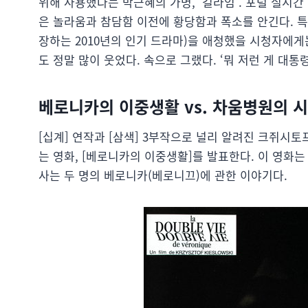
위해 사용했다는 박근혜의 가명, ‘길라임’. 포털 실시간
은 놀라움과 참담함 이전에 황당함과 폭소를 안긴다. 특
장하는 2010년의 인기 드라마)을 애청했을 시청자에게는
도 정말 많이 웃었다. 속으로 그랬다. ‘뭐 저런 게 대통령
베로니카의 이중생활 vs. 차움병원의 
[십계] 연작과 [삼색] 3부작으로 널리 알려진 크쥐시토프
는 영화, [베로니카의 이중생활]를 발표한다. 이 영화
사는 두 명의 베로니카(베로니끄)에 관한 이야기다.