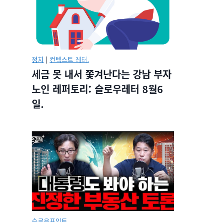
정치
|
컨텍스트 레터.
세금 못 내서 쫓겨난다는 강남 부자
노인 레퍼토리: 슬로우레터 8월6
일.
슬로우포인트