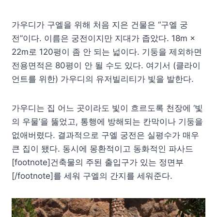
가우디가 구엘을 위해 처음 지은 건물은 “구엘 궁
전”이다. 이름은 궁전이지만 지대가 좁았다. 18m ×
22m로 120평이 좀 안 되는 넓이다. 기둥을 제외하면
전용면적은 80평이 안 될 수도 있다. 여기서 (클라이
언트를 위한) 가우디의 유저빌리티가 빛을 발한다.
가우디는 집 어느 곳이라도 빛이 흐르도록 천장에 ‘빛
의 우물’을 뚫었고, 통행에 방해되는 칸막이나 기둥을
없애버렸다. 결과적으로 구엘 궁전은 실평수가 매우
큰 집이 됐다. 동시에 몽환적이고 동화적인 파사드
[footnote]건축물의 주된 출입구가 있는 정면부
[/footnote]를 세워 구엘의 간지를 세워준다.