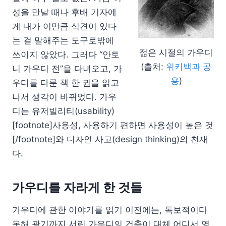
성을 만날 때나 후배 기자에
게 내가 이만큼 식견이 있다
는 걸 말해주는 도구로밖에
젊은 시절의 가우디
쓰이지 않았다. 그러다 “안토
(출처:
위키백과 공
니 가우디 전”을 다녀오고, 가
용
)
우디를 다룬 책 한 권을 읽고
나서 생각이 바뀌었다. 가우
디는 유저빌리티(usability)
[footnote]사용성, 사용하기 편하면 사용성이 높은 것
[/footnote]와 디자인 사고(design thinking)의 천재
다.
가우디를 자라게 한 것들
가우디에 관한 이야기를 읽기 이전에는, 독보적이다
못해 광기까지 서린 가우디의 건축이 대체 어디서 영