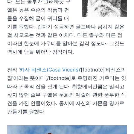
다. 모든 졸부가 그러하듯 구
엘은 높은 수준의 작품과 건
물을 수집해 굳이 귀티를 내
기를 원했다. 갑자기 성공하면 골드바나 금시계 같은
걸 사모으는 것과 같은 이치다. 다른 졸부와 다른 점
이라면 한눈에 가우디를 알아본 감각 정도다. 그것도
역사에 남을 뛰어난 감각이다.
전작
‘카사 비센스(Casa Vicens)
‘[footnote]’비센스의
집’이라는 뜻이다[/footnote]로 유명해진 가우디는 잇
따라 귀족의 집을 짓게 된다. 취향에서만큼은 밀리고
싶지 않던 졸부 구엘은 문화와 예술에 관한 풍부한 식
견을 가진 인물이었다. 동시에 자신의 가문을 명가로
만들기를 원했다.