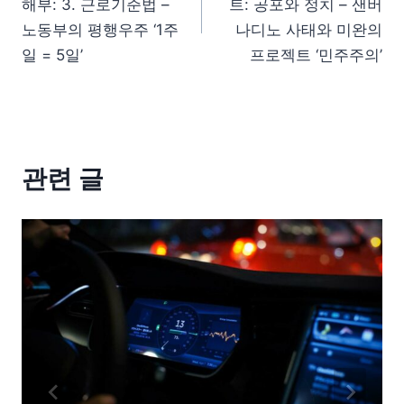
해부: 3. 근로기준법 –
트: 공포와 정치 – 샌버
노동부의 평행우주 ‘1주
나디노 사태와 미완의
일 = 5일’
프로젝트 ‘민주주의’
관련 글