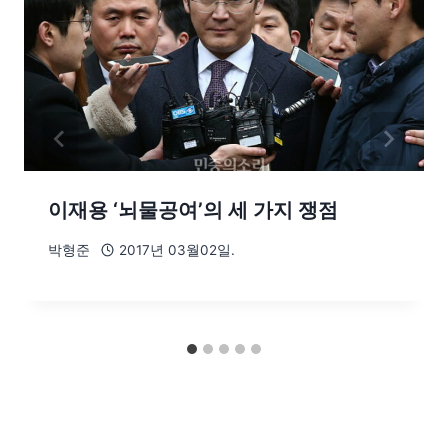
이재용 ‘뇌물공여’의 세 가지 쟁점
박형준
2017년 03월02일.