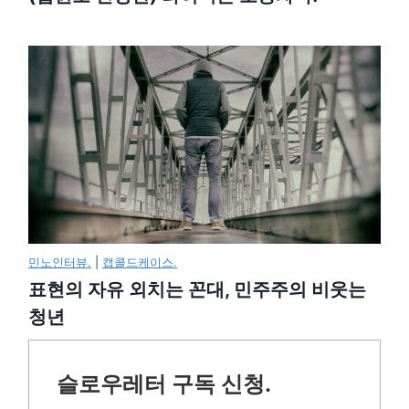
민노인터뷰.
|
캡콜드케이스.
표현의 자유 외치는 꼰대, 민주주의 비웃는
청년
슬로우레터 구독 신청.