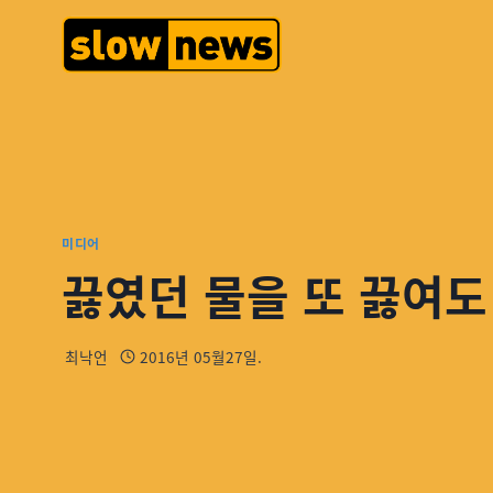
미디어
끓였던 물을 또 끓여도
최낙언
2016년 05월27일.