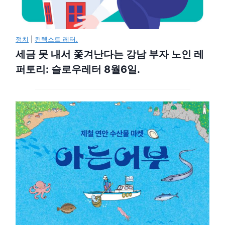
정치
|
컨텍스트 레터.
세금 못 내서 쫓겨난다는 강남 부자 노인 레
퍼토리: 슬로우레터 8월6일.