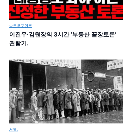
슬로우포인트
이진우·김원장의 3시간 ‘부동산 끝장토론’
관람기.
서평.