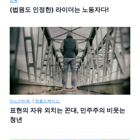
노동
(법원도 인정한) 라이더는 노동자다!
민노인터뷰.
|
캡콜드케이스.
표현의 자유 외치는 꼰대, 민주주의 비웃는
청년