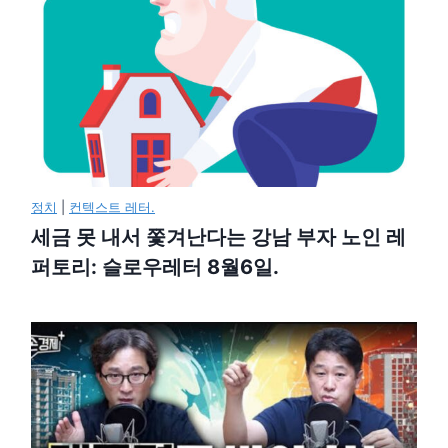
정치
|
컨텍스트 레터.
세금 못 내서 쫓겨난다는 강남 부자 노인 레
퍼토리: 슬로우레터 8월6일.