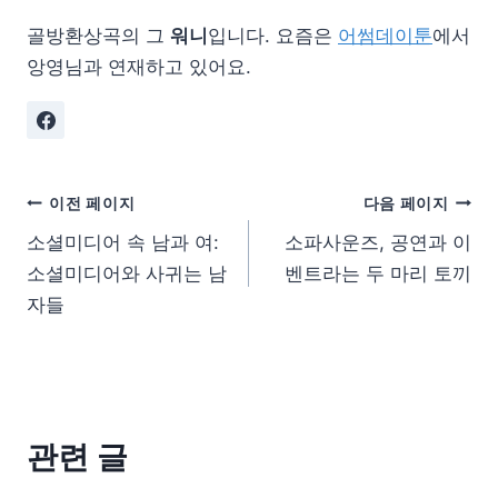
골방환상곡의 그
워니
입니다. 요즘은
어썸데이툰
에서
앙영님과 연재하고 있어요.
이전 페이지
다음 페이지
소셜미디어 속 남과 여:
소파사운즈, 공연과 이
소셜미디어와 사귀는 남
벤트라는 두 마리 토끼
자들
관련 글