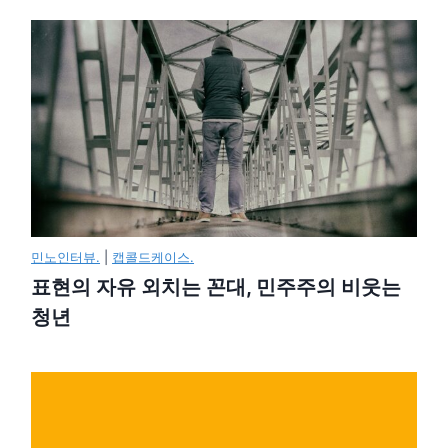
민노인터뷰.
|
캡콜드케이스.
표현의 자유 외치는 꼰대, 민주주의 비웃는
청년