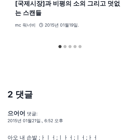
[국제시장]과 비평의 소외 그리고 덧없
는 스캔들
mc 워너비
2015년 01월19일.
2 댓글
으어어
댓글:
2015년 01월21일., 6:52 오후
아오 내 손발 ;ㅏㅣㅓ;ㅣㅏㅓ;ㅣㅓ;ㅏㅓ