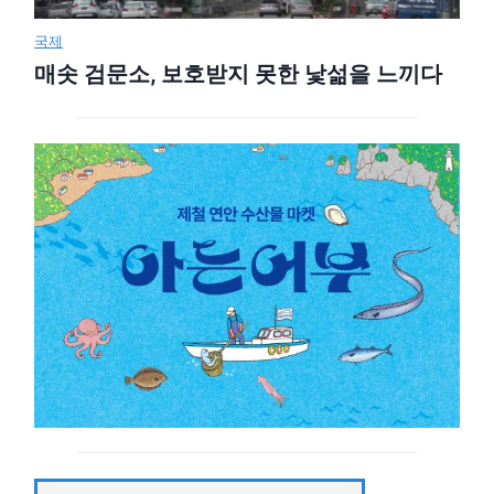
국제
매솟 검문소, 보호받지 못한 낯섦을 느끼다