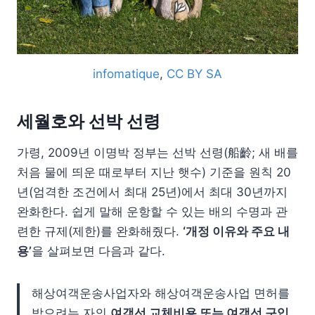
infomatique
,
CC BY SA
세월호와 선박 선령
가령, 2009년 이명박 정부는 선박 선령(船齡; 새 배를
처음 물에 띄운 때로부터 지난 햇수) 기준을 원칙 20
년(엄격한 조건에서 최대 25년)에서 최대 30년까지
완화한다. 쉽게 말해 운항할 수 있는 배의 수명과 관
련한 규제(제한)를 완화해줬다.
‘개정 이유와 주요 내
용’
을 살펴보면 다음과 같다.
해상여객운송사업자와 해상여객운송사업 면허를
받으려는 자의
여객선 교체비용 또는 여객선 구입