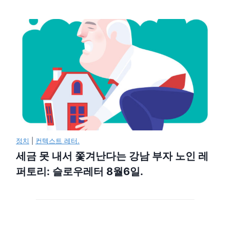
정치
|
컨텍스트 레터.
세금 못 내서 쫓겨난다는 강남 부자 노인 레
퍼토리: 슬로우레터 8월6일.