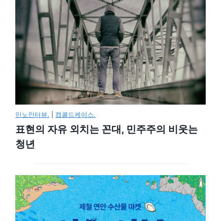
민노인터뷰.
|
캡콜드케이스.
표현의 자유 외치는 꼰대, 민주주의 비웃는
청년