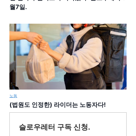
월7일.
노동
(법원도 인정한) 라이더는 노동자다!
슬로우레터 구독 신청.