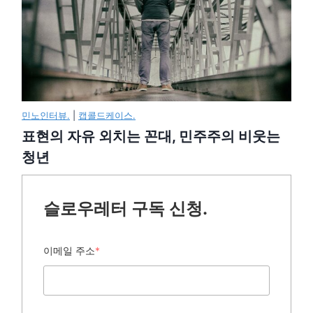
민노인터뷰.
|
캡콜드케이스.
표현의 자유 외치는 꼰대, 민주주의 비웃는
청년
슬로우레터 구독 신청.
이메일 주소
*