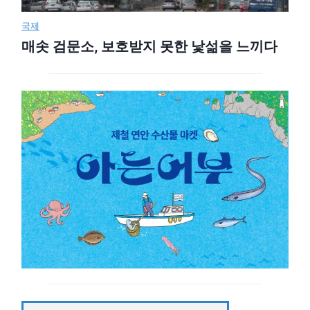
국제
매솟 검문소, 보호받지 못한 낯섦을 느끼다