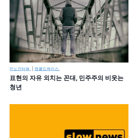
민노인터뷰.
|
캡콜드케이스.
표현의 자유 외치는 꼰대, 민주주의 비웃는
청년