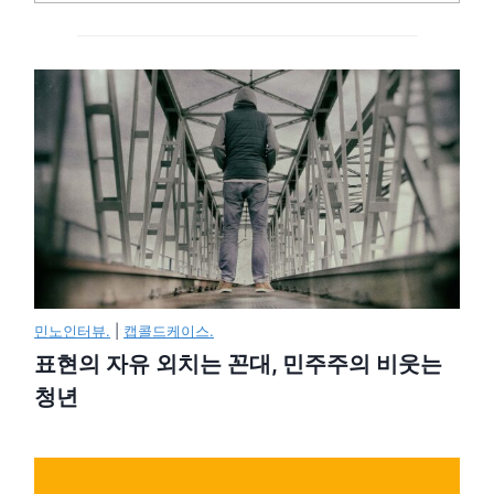
민노인터뷰.
|
캡콜드케이스.
표현의 자유 외치는 꼰대, 민주주의 비웃는
청년