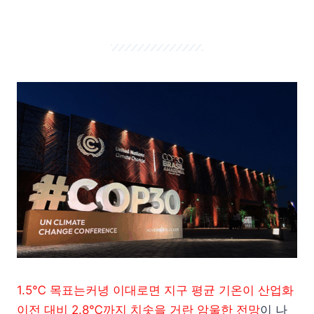
1.5℃ 목표는커녕 이대로면 지구 평균 기온이 산업화
이전 대비 2.8℃까지 치솟을 거란 암울한 전망
이 나