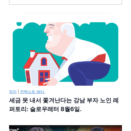
정치
|
컨텍스트 레터.
세금 못 내서 쫓겨난다는 강남 부자 노인 레
퍼토리: 슬로우레터 8월6일.