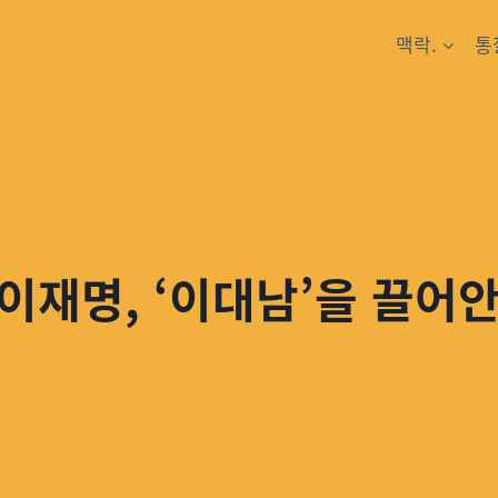
맥락.
통
이재명, ‘이대남’을 끌어