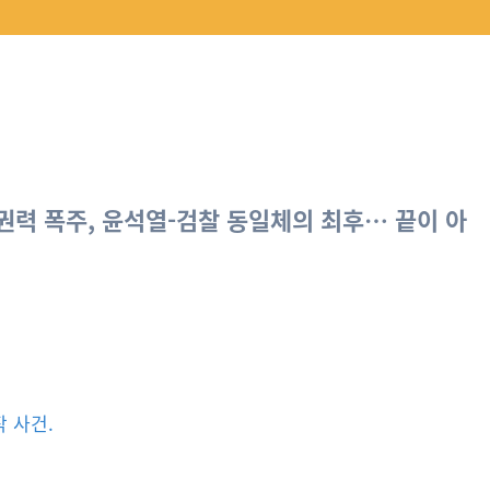
권력 폭주, 윤석열-검찰 동일체의 최후… 끝이 아
 사건.