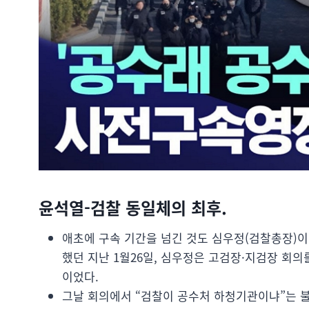
윤석열-검찰 동일체의 최후.
애초에 구속 기간을 넘긴 것도 심우정(검찰총장)이
했던 지난 1월26일, 심우정은 고검장·지검장 회의
이었다.
그날 회의에서 “검찰이 공수처 하청기관이냐”는 