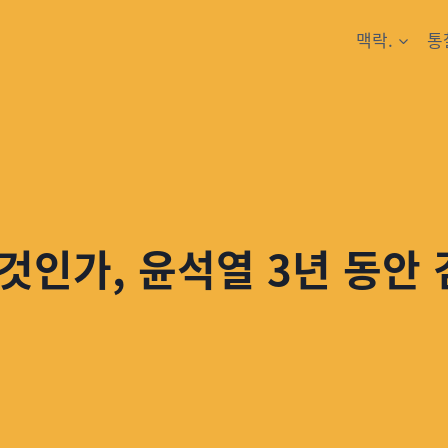
맥락.
통
것인가, 윤석열 3년 동안 