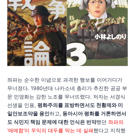
좌파는 순수한 이념으로 과격한 행보를 이어가다가
무너졌다. 1980년대 나카소네 총리가 추진한 공공 부
문 민영화는 강한 노조를 무너뜨렸다. 저자는 서경식
선생을 인용,
평화주의를 표방하면서도 천황제와 미
일안보조약을 용인
하고,
동아시아 평화를 거론하면서
도 식민지 책임 문제에 대한 인식은 빈약
했던
좌파의
‘애매함’이 우익의 대두를 막는 데 실패
했다고 지적했