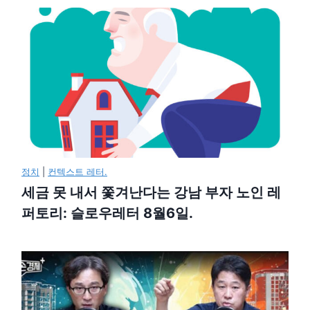
정치
|
컨텍스트 레터.
세금 못 내서 쫓겨난다는 강남 부자 노인 레
퍼토리: 슬로우레터 8월6일.