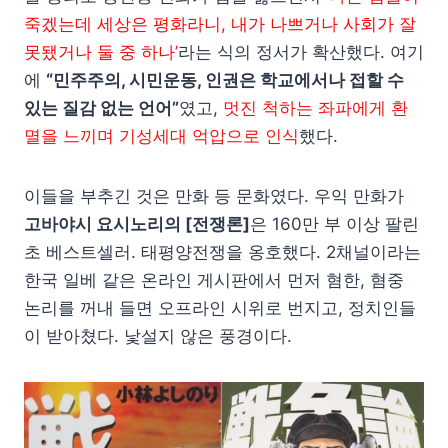
죽겠는데 세상은 평화라니, 내가 나쁘거나 사회가 잘
못됐거나 둘 중 하나’
라는 식의 정서가 확산했다. 여기
에
“민주주의, 시민운동, 인권은 학교에서나 접할 수
있는 질감 없는 언어”
였고,
멋진 척하는 좌파에게 환
멸을 느끼며 기성세대 억압으로 인식
했다.
이들을 부추긴 것은 만화 등 문화였다. 우익 만화가
고바야시 요시노리의 [전쟁론]
은 160만 부 이상 팔린
초 베스트셀러. 태평양전쟁을 옹호했다. 2채널이라는
한국 일베 같은 온라인 게시판에서 먼저 혐한, 혐중
논리를 꺼내 들면 오프라인 시위로 번지고, 정치인들
이 받아쳤다. 낯설지 않은 풍경이다.