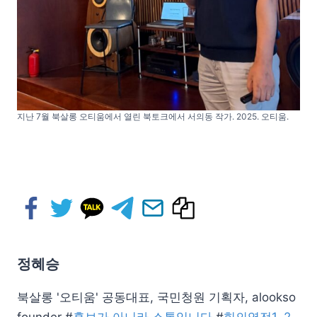
지난 7월 북살롱 오티움에서 열린 북토크에서 서의동 작가. 2025. 오티움.
정혜승
북살롱 '오티움' 공동대표, 국민청원 기획자, alookso