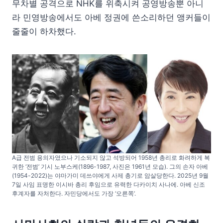
무차별 공격으로 NHK를 위축시켜 공영방송뿐 아니
라 민영방송에서도 아베 정권에 쓴소리하던 앵커들이
줄줄이 하차했다.
A급 전범 용의자였으나 기소되지 않고 석방되어 1958년 총리로 화려하게 복
귀한 ‘전범’ 기시 노부스케(1896-1987, 사진은 1961년 모습). 그의 손자 아베
(1954-2022)는 야마가미 데쓰야에게 사제 총기로 암살당한다. 2025년 9월
7일 사임 표명한 이시바 총리 후임으로 유력한 다카이치 사나에. 아베 신조
후계자를 자처한다. 자민당에서도 가장 ‘오른쪽’.