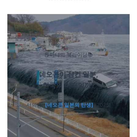
📕마냐의 북라이딩📚
네오콘이 삼킨 일본,
한국의 미래일까?
서의동,
[네오콘 일본의 탄생]
(2025)