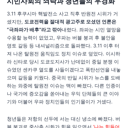
시민사회의 쇠락과 청년들의 우경화
3.11 후쿠시마 핵발전소 사고 직후 반원전 시위가 거
셌지만,
도쿄전력을 절대적 광고주로 모셨던 언론은
“극좌파가 배후”라고 깎아
내렸다. 좌파는 시민 열망을
수용할 능력이 없었고, 우파는 버블 붕괴 후 불안을
영토 갈등 등 내셔널리즘으로 돌파했다. 3.11 이후 터
져 나온 탈원전 움직임도 정치 이슈로 덮었다. 이시하
라 신타로 당시 도쿄도지사가 난데없이 중일 분쟁 이
슈였던 센카쿠 열도를 사들이겠다고 폭탄선언을 내놓
으며 갈등을 키웠다. 중국의 반일 시위가 뉴스를 도배
하는 와중에 탈원전 이슈는 맥이 빠졌다. 다른 인종이
나 국가에 증오감을 쏟아내는 우익 단체들의 큰 이야
기와 더불어 우파 정치인들의 인기몰이가 거셌다.
청년들은 저항의 선두에 서는 대신 냉소에 빠졌다. 버
블 붕괴로 중산층 신화가 힘을 잃으면서
‘나는 힘들어