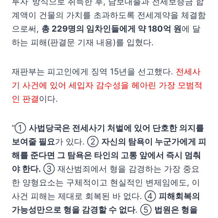
투자’ 방식으로 취득한 후, 담보대출과 전세보증금 합
계액이 건물의 가치를 초과하도록 전세계약을 체결함
으로써,
총 229명의 임차인들에게 약 180억 원
에 달
하는 피해(판결문 기재 내용)를 입혔다.
재판부는 피고인에게 징역 15년을 선고했다.
전세사
기 사건에 있어 세입자 감수성을 헤아린 가장 모범적
인 판결
이다.
“①
사법당국은 전세사기 처벌에 있어 단호한 의지를
보여줄 필요
가 있다. ②
자신의 탐욕이 누군가에게 피
해를 준다면 그 탐욕은 타인의 고통 앞에서 즉시 멈춰
야 한다.
③ 재산범죄에서 형을 감경하는 가장 중요
한 양형요소는 구체적이고 현실적인 변제임에도, 이
사건 피해는 제대로 회복된 바 없다. ④
피해회복의
가능성만으로 형을 감경할 수 없다
. ⑤
법원은 형을