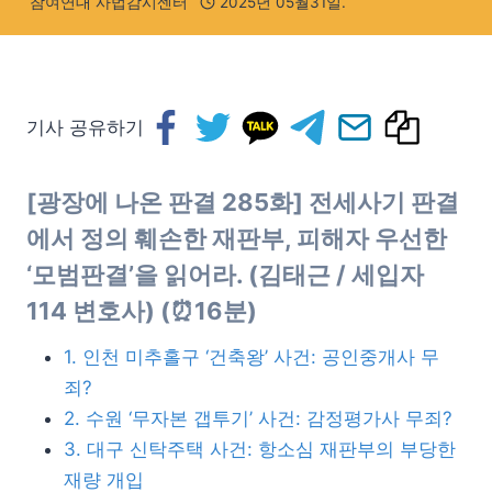
참여연대 사법감시센터
2025년 05월31일.
기사 공유하기
[광장에 나온 판결 285화] 전세사기 판결
에서 정의 훼손한 재판부, 피해자 우선한
‘모범판결’을 읽어라. (
김태근
/ 세입자
114 변호사) (⏰16분)
1. 인천 미추홀구 ‘건축왕’ 사건: 공인중개사 무
죄?
2. 수원 ‘무자본 갭투기’ 사건: 감정평가사 무죄?
3. 대구 신탁주택 사건: 항소심 재판부의 부당한
재량 개입