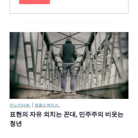
민노인터뷰.
|
캡콜드케이스.
표현의 자유 외치는 꼰대, 민주주의 비웃는
청년