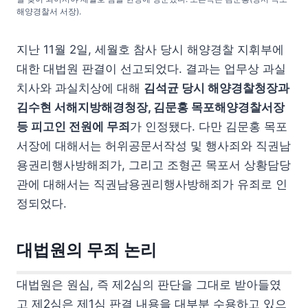
해양경찰서 서장).
지난 11월 2일, 세월호 참사 당시 해양경찰 지휘부에
대한 대법원 판결이 선고되었다. 결과는 업무상 과실
치사와 과실치상에 대해
김석균 당시 해양경찰청장과
김수현 서해지방해경청장, 김문홍 목포해양경찰서장
등 피고인 전원에 무죄
가 인정됐다. 다만 김문홍 목포
서장에 대해서는 허위공문서작성 및 행사죄와 직권남
용권리행사방해죄가, 그리고 조형곤 목포서 상황담당
관에 대해서는 직권남용권리행사방해죄가 유죄로 인
정되었다.
대법원의 무죄 논리
대법원은 원심, 즉 제2심의 판단을 그대로 받아들였
고 제2심은 제1심 판결 내용을 대부분 수용하고 있으