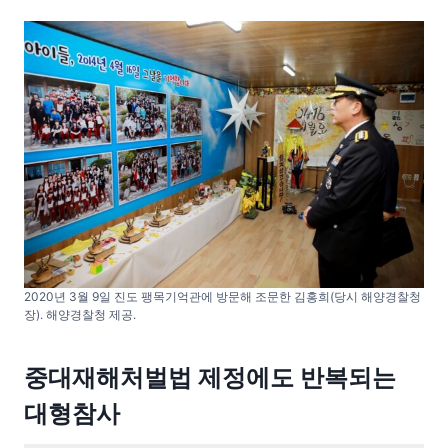
2020년 3월 9일 진도 팽목기억관에 방문해 조문한 김홍희(당시 해양경찰청
장). 해양경찰청 제공.
중대재해처벌법 제정에도 반복되는
대형참사