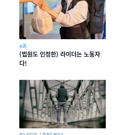
노동
(법원도 인정한) 라이더는 노동자
다!
민노인터뷰.
|
캡콜드케이스.