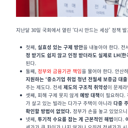
지난달 30일 국회에서 열린 ‘다시 만드는 세상’ 정책
첫째,
실효성 있는 구제 방안
을 내놓아야 한다. 
정 받기도 쉽지 않고 인정 받더라도 실제로 LH(
된다.
둘째,
정부와 금융기관 책임
을 물어야 한다. 안산하
지원하는 ‘중소기업 취업 청년 전월세 보증금 대출
주는 제도다. 전세
제도의 구조적 취약성
이 문제라
셋째, 피해 구제 못지 않게
예방 대책
이 필요하다.
가 살고 있는 빌라는 다가구 주택이 아니라
다중 주
확인할 방법이 없었다.
정부가 손을 놓고 있었으니
넷째,
투기적 수요를 잡는 게 근본적인 해법
이다.
세가가 큰 차이가 나지 않거나 오히려 전세가가 시