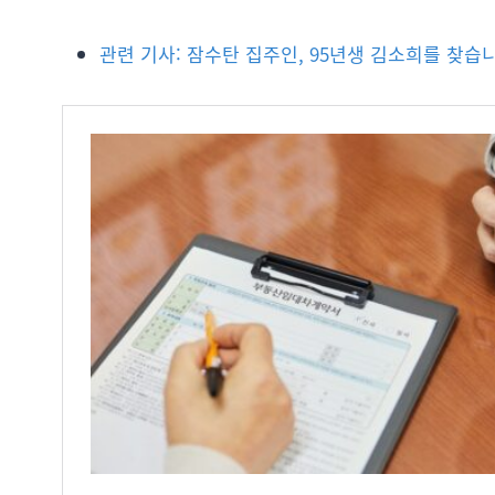
관련 기사: 잠수탄 집주인, 95년생 김소희를 찾습