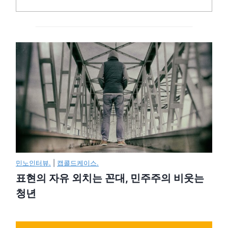
민노인터뷰.
|
캡콜드케이스.
표현의 자유 외치는 꼰대, 민주주의 비웃는
청년