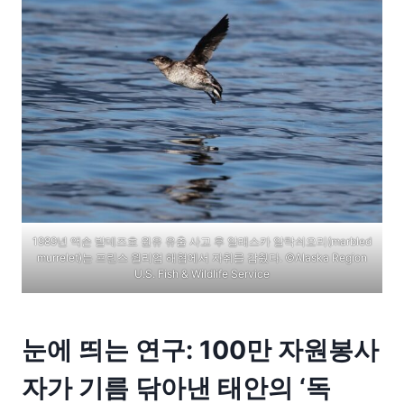
1989년 액손 발데즈호 원유 유출 사고 후 알래스카 알락쇠오리(marbled
murrelet)는 프린스 윌리엄 해협에서 자취를 감췄다. ©Alaska Region
U.S. Fish & Wildlife Service
눈에 띄는 연구: 100만 자원봉사
자가 기름 닦아낸 태안의 ‘독