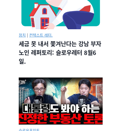
정치
|
컨텍스트 레터.
세금 못 내서 쫓겨난다는 강남 부자
노인 레퍼토리: 슬로우레터 8월6
일.
슬로우포인트