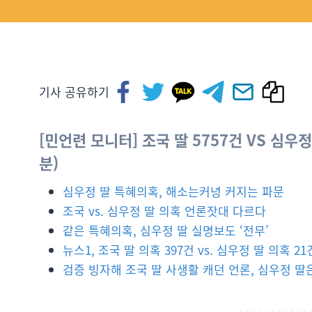
기사 공유하기
[민언련 모니터]
조국 딸 5757건 VS 심우
분)
심우정 딸 특혜의혹, 해소는커녕 커지는 파문
조국 vs. 심우정 딸 의혹 언론잣대 다르다
같은 특혜의혹, 심우정 딸 실명보도 ‘전무’
뉴스1, 조국 딸 의혹 397건 vs. 심우정 딸 의혹 21
검증 빙자해 조국 딸 사생활 캐던 언론, 심우정 딸