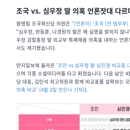
조국 vs. 심우정 딸 의혹 언론잣대 다르
황명필 조국혁신당 의원은
“(언론이) ‘조국 (전 법무
“심우정, 한동훈, 나경원의 딸은 왜 실명을 밝히지 않냐
우정 검찰총장 딸 외교부 특혜채용 의혹을 대하는 언론
서도 제기됐습니다.
딴지일보에 올라온
‘조민 vs 심우정 딸 심민경 비교표 (
으며 각종 소셜미디어를 타고 퍼졌습니다. 다음 날인 
당 대표, 김민석 최고위원과 함께 비교표를 살펴보는 
의혹 비교’ (4월 2일 안은나 기자)
).