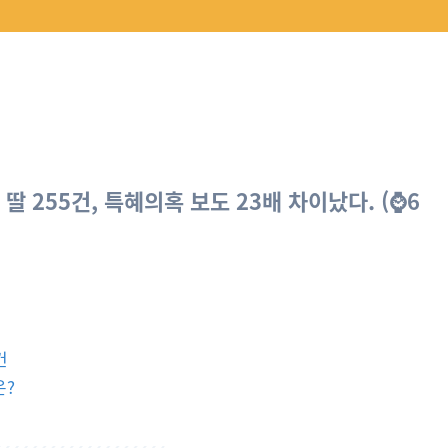
정 딸 255건, 특혜의혹 보도 23배 차이났다
. (⌚6
건
은?