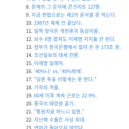
문제의 그 둔덕에 콘크리트 127톤.
지금 헌법으로는 제2의 윤석열 못 막는다.
1987년 체제 안 끝났다.
일찍 찾아온 개헌론과 동상이몽.
보수 6명 합쳐도 이재명 지지율 안 된다.
정부가 한국은행에서 빌려 쓴 돈 173조 원.
조선일보의 태세 전환.
이재명 딜레마.
‘40%나’ vs. ‘40%밖에’.
“당론 투표 이렇게는 못 한다.”
가자의 겨울.
60세 이후 계속 근로는 22.9%.
중국의 태양광 굴기.
“통원치료 하느니 입원.”
지난해 수출은 사상 최대.
연어가 돌아오지 않았다.