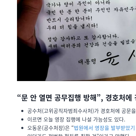
“문 안 열면 공무집행 방해”, 경호처에 
공수처(고위공직자범죄수사처)가 경호처에 공문을
이르면 오늘 영장 집행에 나설 가능성도 있다.
오동운(공수처장)은 “
법원에서 영장을 발부받았기 