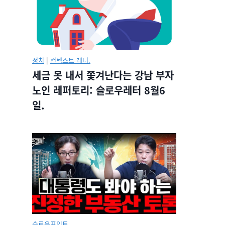
정치
|
컨텍스트 레터.
세금 못 내서 쫓겨난다는 강남 부자
노인 레퍼토리: 슬로우레터 8월6
일.
슬로우포인트