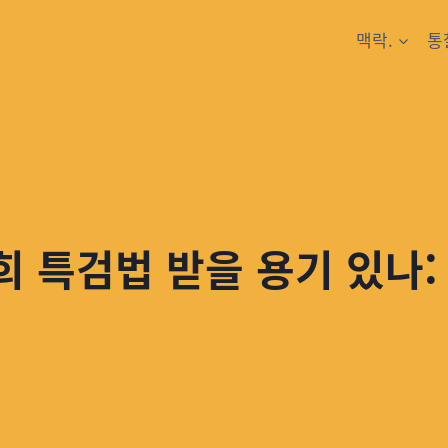
맥락.
통
희 특검법 받을 용기 있나: