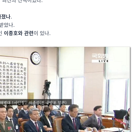
빠졌나
.
받았나.
인
이종호와 관련
이 있나.